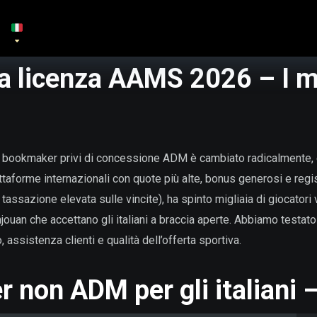
 licenza AAMS 2026 – I mi
 bookmaker privi di concessione ADM è cambiato radicalmente, e g
iattaforme internazionali con quote più alte, bonus generosi e regi
, tassazione elevata sulle vincite), ha spinto migliaia di giocatori
jouan che accettano gli italiani a braccia aperte. Abbiamo testato
o, assistenza clienti e qualità dell’offerta sportiva.
r non ADM per gli italiani 