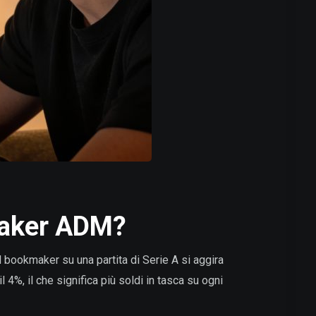
maker ADM?
l bookmaker su una partita di Serie A si aggira
4%, il che significa più soldi in tasca su ogni