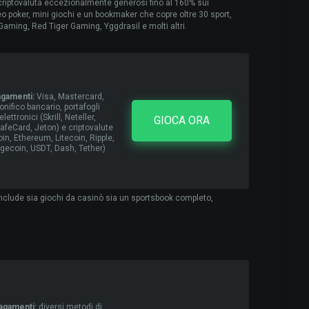
n criptovaluta eccezionalmente generosi fino al 160% sui
video poker, mini giochi e un bookmaker che copre oltre 30 sport,
w Gaming, Red Tiger Gaming, Yggdrasil e molti altri.
gamenti:
Visa, Mastercard,
onifico bancario, portafogli
elettronici (Skrill, Neteller,
GIOCA ORA
afeCard, Jeton) e criptovalute
oin, Ethereum, Litecoin, Ripple,
gecoin, USDT, Dash, Tether)
clude sia giochi da casinò sia un sportsbook completo,
agamenti:
diversi metodi di