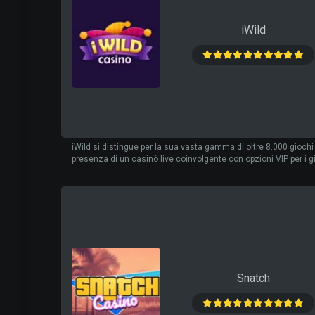
iWild
iWild si distingue per la sua vasta gamma di oltre 8.000 giochi p
presenza di un casinò live coinvolgente con opzioni VIP per i gi
Snatch