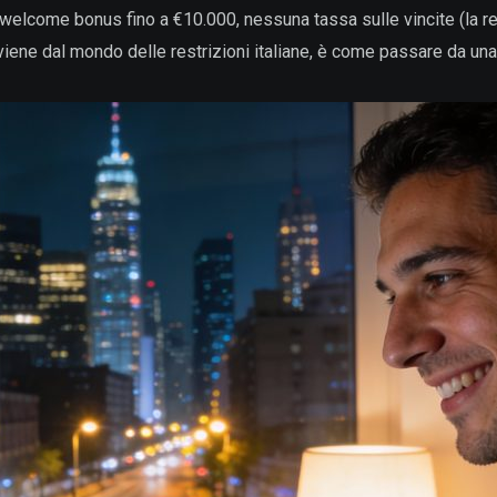
: welcome bonus fino a €10.000, nessuna tassa sulle vincite (la re
 viene dal mondo delle restrizioni italiane, è come passare da una