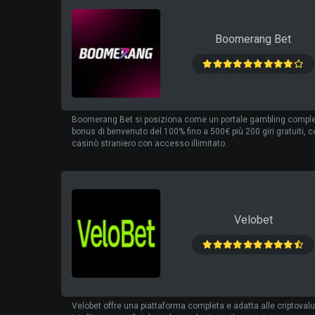
Boomerang Bet
Boomerang Bet si posiziona come un portale gambling completo 
bonus di benvenuto del 100% fino a 500€ più 200 giri gratuiti, 
casinò straniero con accesso illimitato.
Velobet
Velobet offre una piattaforma completa e adatta alle criptov