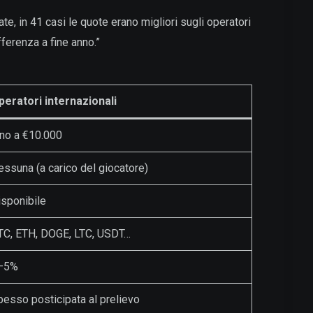
, in 41 casi le quote erano migliori sugli operatori
fferenza a fine anno.”
peratori internazionali
ino a €10.000
essuna (a carico del giocatore)
isponibile
TC, ETH, DOGE, LTC, USDT…
–5%
pesso posticipata al prelievo