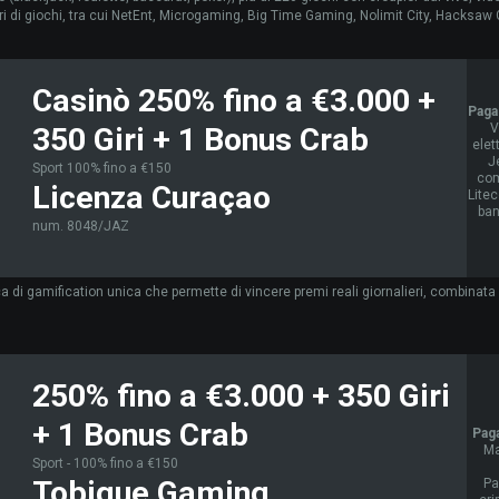
nitori di giochi, tra cui NetEnt, Microgaming, Big Time Gaming, Nolimit City, Hacksa
Сasinò 250% fino a €3.000 +
Paga
V
350 Giri + 1 Bonus Crab
elett
J
Sport 100% fino a €150
com
Licenza Curaçao
Litec
ban
num. 8048/JAZ
a di gamification unica che permette di vincere premi reali giornalieri, combinat
250% fino a €3.000 + 350 Giri
+ 1 Bonus Crab
Pag
Ma
Sport - 100% fino a €150
Tobique Gaming
Pa