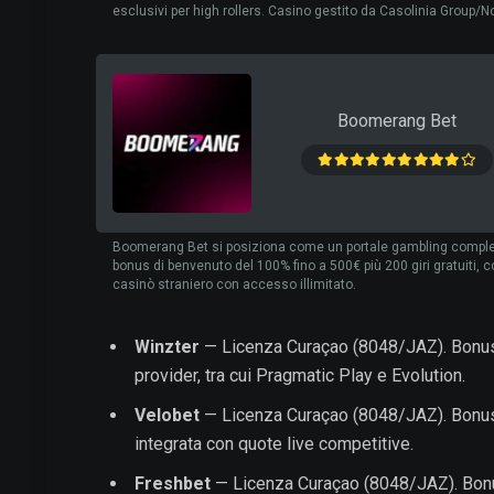
esclusivi per high rollers. Сasino gestito da Casolinia Group/No
Boomerang Bet
Boomerang Bet si posiziona come un portale gambling completo 
bonus di benvenuto del 100% fino a 500€ più 200 giri gratuiti, 
casinò straniero con accesso illimitato.
Winzter
— Licenza Curaçao (8048/JAZ). Bonus di
provider, tra cui Pragmatic Play e Evolution.
Velobet
— Licenza Curaçao (8048/JAZ). Bonus d
integrata con quote live competitive.
Freshbet
— Licenza Curaçao (8048/JAZ). Bonus 