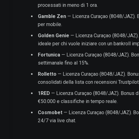
processati in meno di 1 ora.
Gamble Zen
— Licenza Curaçao (8048/JAZ). Bon
per mobile.
Golden Genie
— Licenza Curaçao (8048/JAZ). Bo
ideale per chi vuole iniziare con un bankroll im
Fortunica
— Licenza Curaçao (8048/JAZ). Bonus 
settimanale fino al 15%.
Rolletto
— Licenza Curaçao (8048/JAZ). Bonus di
consolidati della lista con recensioni Trustpilot
1RED
— Licenza Curaçao (8048/JAZ). Bonus di b
€50.000 e classifiche in tempo reale.
Cosmobet
— Licenza Curaçao (8048/JAZ). Bonus 
24/7 via live chat.