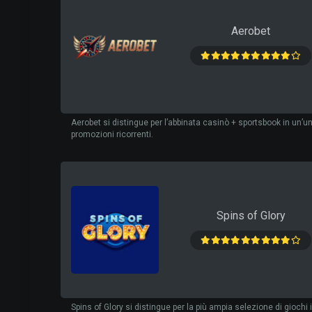
Aerobet
Aerobet si distingue per l’abbinata casinò + sportsbook in un’un
promozioni ricorrenti.
Spins of Glory
Spins of Glory si distingue per la più ampia selezione di giochi