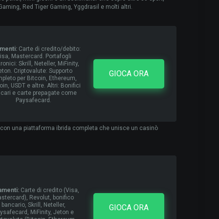
w Gaming, Red Tiger Gaming, Yggdrasil e molti altri.
menti:
Carte di credito/debito:
isa, Mastercard. Portafogli
ronici: Skrill, Neteller, MiFinity,
eton. Criptovalute: Supporto
GIOCA ORA
pleto per Bitcoin, Ethereum,
oin, USDT e altre. Altri: Bonifici
cari e carte prepagate come
Paysafecard.
a con una piattaforma ibrida completa che unisce un casinò
amenti:
Carte di credito (Visa,
stercard), Revolut, bonifico
bancario, Skrill, Neteller,
GIOCA ORA
ysafecard, MiFinity, Jeton e