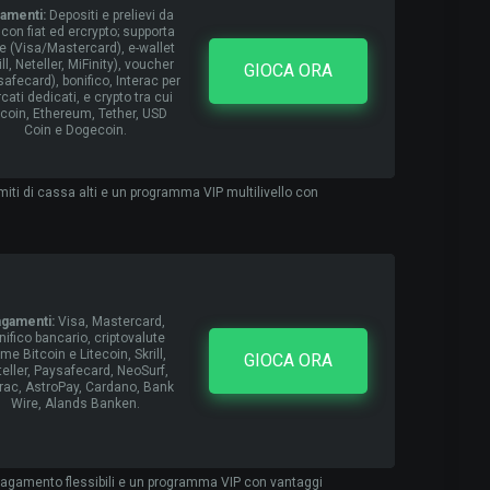
amenti:
Depositi e prelievi da
con fiat ed ercrypto; supporta
e (Visa/Mastercard), e-wallet
ill, Neteller, MiFinity), voucher
GIOCA ORA
afecard), bonifico, Interac per
cati dedicati, e crypto tra cui
tcoin, Ethereum, Tether, USD
Coin e Dogecoin.
imiti di cassa alti e un programma VIP multilivello con
gamenti:
Visa, Mastercard,
nifico bancario, criptovalute
me Bitcoin e Litecoin, Skrill,
GIOCA ORA
eller, Paysafecard, NeoSurf,
erac, AstroPay, Cardano, Bank
Wire, Alands Banken.
 di pagamento flessibili e un programma VIP con vantaggi