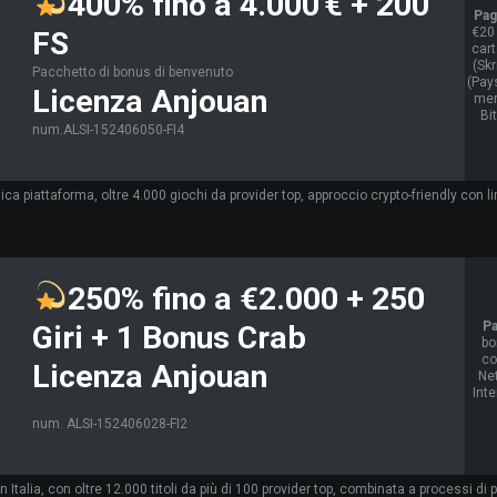
400% fino a 4.000 € + 200
Pag
€20 
FS
cart
(Skr
Pacchetto di bonus di benvenuto
(Pays
Licenza Anjouan
mer
Bi
num.ALSI-152406050-FI4
ica piattaforma, oltre 4.000 giochi da provider top, approccio crypto-friendly con l
250% fino a €2.000 + 250
Pa
Giri + 1 Bonus Crab
bo
co
Licenza Anjouan
Net
Int
num. ALSI-152406028-FI2
 in Italia, con oltre 12.000 titoli da più di 100 provider top, combinata a processi