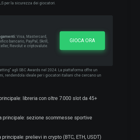
LS per la sicurezza dei giocatori.
gamenti:
Visa, Mastercard,
GIOCA ORA
ifico bancario, PayPal, Skrill,
eller, Revolut e criptovalute.
tting" agli SBC Awards nel 2024. La piattaforma offre un
i, rendendola ideale per i giocatori italiani che cercano un
incipale: libreria con oltre 7.000 slot da 45+
ica principale: sezione scommesse sportive
principale: prelievi in crypto (BTC, ETH, USDT)