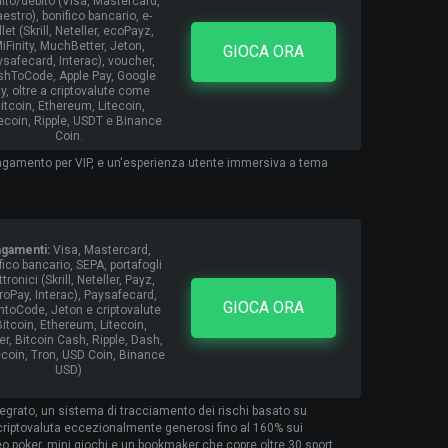
ito/debito (Visa, Mastercard,
estro), bonifico bancario, e-
let (Skrill, Neteller, ecoPayz,
iFinity, MuchBetter, Jeton,
GIOCA ORA
safecard, Interac), voucher,
hToCode, Apple Pay, Google
y, oltre a criptovalute come
itcoin, Ethereum, Litecoin,
coin, Ripple, USDT e Binance
Coin.
di pagamento per VIP, e un'esperienza utente immersiva a tema
gamenti:
Visa, Mastercard,
fico bancario, SEPA, portafogli
ttronici (Skrill, Neteller, Payz,
roPay, Interac), Paysafecard,
GIOCA ORA
toCode, Jeton e criptovalute
Bitcoin, Ethereum, Litecoin,
er, Bitcoin Cash, Ripple, Dash,
coin, Tron, USD Coin, Binance
USD)
egrato, un sistema di tracciamento dei rischi basato su
n criptovaluta eccezionalmente generosi fino al 160% sui
video poker, mini giochi e un bookmaker che copre oltre 30 sport,